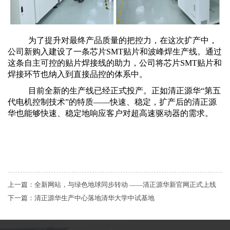
为了提升对最终产品质量的把控力，在这次扩产中，
公司新购入建设了一条芯片SMT贴片和波峰焊生产线。通过
这条自主可控的贴片焊接线的助力，公司将芯片SMT贴片和
焊接环节也纳入到直接品控的体系中。
目前全新的生产线已经正式投产。正如清正源华“第五
代电机控制技术”的特质——快速、稳定，扩产后的清正源
华也能够快速、稳定地响应客户对超高速驱动器的需求。
上一篇：全新网站，与绿色地球同步转动 ——清正源华新官网正式上线
下一篇：清正源华生产中心落地清华大学中试基地