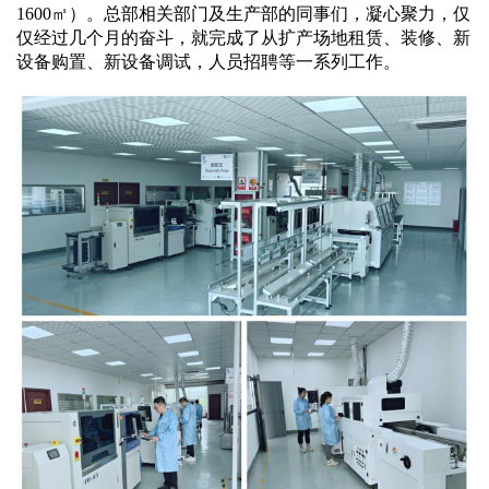
1600㎡）。总部相关部门及生产部的同事们，凝心聚力，仅
仅经过几个月的奋斗，就完成了从扩产场地租赁、装修、新
设备购置、新设备调试，人员招聘等一系列工作。