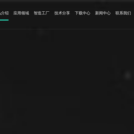
品介绍
应用领域
智造工厂
技术分享
下载中心
新闻中心
联系我们